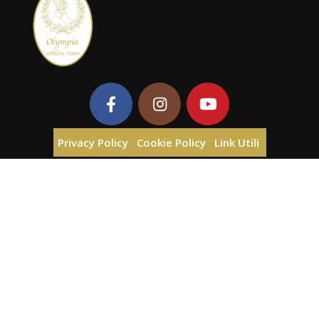
Privacy Policy
Cookie Policy
Link Utili
Asd Olympia Athletic Team - P.iva 02008390987 -
info@olympiaathleticteam.com